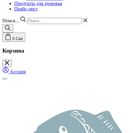
Продукты для здоровья
Прайс-лист
Поиск...
0
Cart
Корзина
Account