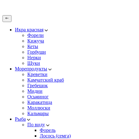
Икра красная
Форели
Кижуча
Кеты
Горбуши
Нерки
Щуки
Морепродукты
Креветки
Камчатский краб
Гребешок
Мидии
Осьминог
Каракатица
Моллюски
Кальмары
Рыба
По виду
Форель
Лосось (семга)