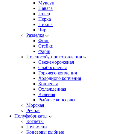
Муксун
Навага
Голец
Нерка
Пикша
Чир
Разделка
Филе
Стейки
Фарш
По способу приготовления
Свежемороженая
Cлабосоленая
Горячего копчения
Холодного копчения
Копченая
Охлажденная
Вяленая
Рыбные консервы
Морская
Речная
Полуфабрикаты
Котлеты
Пельмени
Консервы рыбные