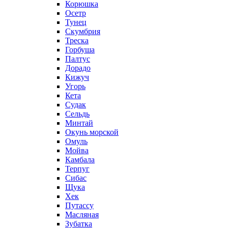
Корюшка
Осетр
Тунец
Скумбрия
Треска
Горбуша
Палтус
Дорадо
Кижуч
Угорь
Кета
Судак
Сельдь
Минтай
Окунь морской
Омуль
Мойва
Камбала
Терпуг
Сибас
Щука
Хек
Путассу
Масляная
Зубатка