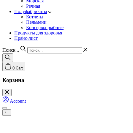
Морская
Речная
Полуфабрикаты
Котлеты
Пельмени
Консервы рыбные
Продукты для здоровья
Прайс-лист
Поиск...
0
Cart
Корзина
Account