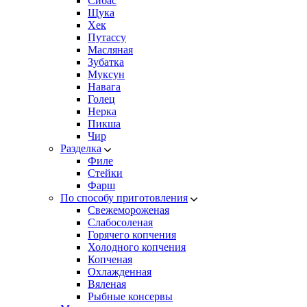
Сибас
Щука
Хек
Путассу
Масляная
Зубатка
Муксун
Навага
Голец
Нерка
Пикша
Чир
Разделка
Филе
Стейки
Фарш
По способу приготовления
Свежемороженая
Cлабосоленая
Горячего копчения
Холодного копчения
Копченая
Охлажденная
Вяленая
Рыбные консервы