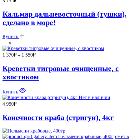
3 735
₽
Кальмар дальневосточный (тушки),
сделано в море!
Купить
x
Диапазон
1 370
₽
–
1 550
₽
цен:
1
Креветки тигровые очищенные, с
370₽
хвостиком
–
1
550₽
Купить
Нет в наличии
4 950
₽
Конечности краба (стригун), 4кг
Нет в