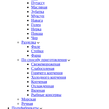
Путассу
Масляная
Зубатка
Муксун
Навага
Голец
Нерка
Пикша
Чир
Разделка
Филе
Стейки
Фарш
По способу приготовления
Свежемороженая
Cлабосоленая
Горячего копчения
Холодного копчения
Копченая
Охлажденная
Вяленая
Рыбные консервы
Морская
Речная
Полуфабрикаты