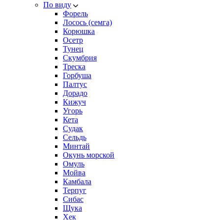
По виду
Форель
Лосось (семга)
Корюшка
Осетр
Тунец
Скумбрия
Треска
Горбуша
Палтус
Дорадо
Кижуч
Угорь
Кета
Судак
Сельдь
Минтай
Окунь морской
Омуль
Мойва
Камбала
Терпуг
Сибас
Щука
Хек