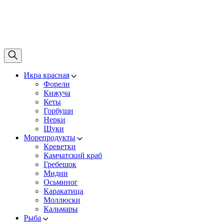
Икра красная
Форели
Кижуча
Кеты
Горбуши
Нерки
Щуки
Морепродукты
Креветки
Камчатский краб
Гребешок
Мидии
Осьминог
Каракатица
Моллюски
Кальмары
Рыба