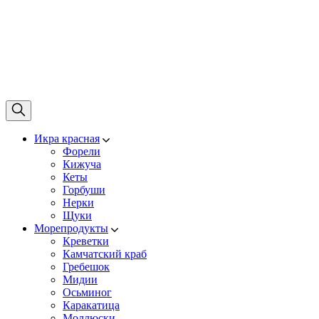
Икра красная
Форели
Кижуча
Кеты
Горбуши
Нерки
Щуки
Морепродукты
Креветки
Камчатский краб
Гребешок
Мидии
Осьминог
Каракатица
Моллюски