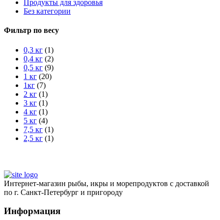
Продукты для здоровья
Без категории
Фильтр по весу
0,3 кг
(1)
0,4 кг
(2)
0,5 кг
(9)
1 кг
(20)
1кг
(7)
2 кг
(1)
3 кг
(1)
4 кг
(1)
5 кг
(4)
7,5 кг
(1)
2,5 кг
(1)
Интернет-магазин рыбы, икры и морепродуктов с доставкой
по г. Санкт-Петербург и пригороду
Информация