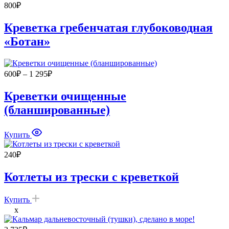
800
₽
Креветка гребенчатая глубоководная
«Ботан»
Диапазон
600
₽
–
1 295
₽
цен:
600₽
Креветки очищенные
–
(бланшированные)
1
295₽
Купить
240
₽
Котлеты из трески с креветкой
Купить
x