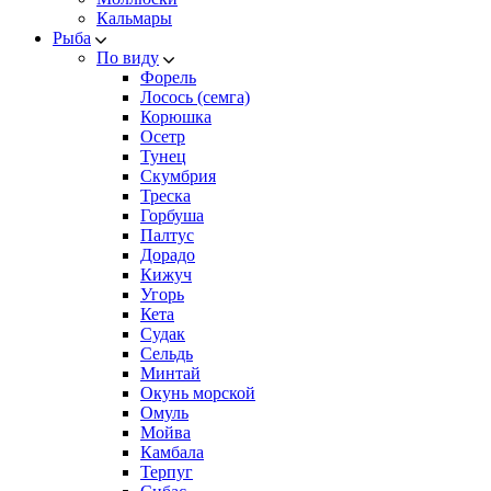
Кальмары
Рыба
По виду
Форель
Лосось (семга)
Корюшка
Осетр
Тунец
Скумбрия
Треска
Горбуша
Палтус
Дорадо
Кижуч
Угорь
Кета
Судак
Сельдь
Минтай
Окунь морской
Омуль
Мойва
Камбала
Терпуг