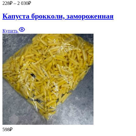
Диапазон
228
₽
–
2 030
₽
цен:
228₽
Капуста брокколи, замороженная
–
2
Купить
030₽
598
₽