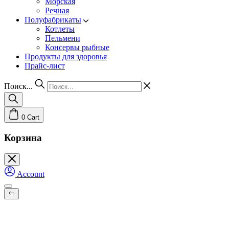
Морская
Речная
Полуфабрикаты
Котлеты
Пельмени
Консервы рыбные
Продукты для здоровья
Прайс-лист
Поиск...
0
Cart
Корзина
Account