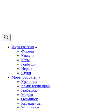
Икра красная
Форели
Кижуча
Кеты
Горбуши
Нерки
Щуки
Морепродукты
Креветки
Камчатский краб
Гребешок
Мидии
Осьминог
Каракатица
Моллюски