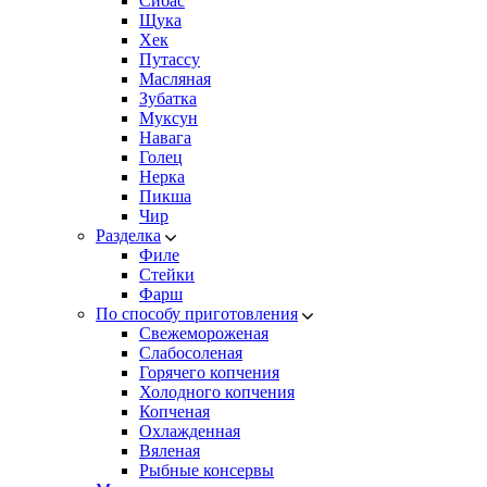
Сибас
Щука
Хек
Путассу
Масляная
Зубатка
Муксун
Навага
Голец
Нерка
Пикша
Чир
Разделка
Филе
Стейки
Фарш
По способу приготовления
Свежемороженая
Cлабосоленая
Горячего копчения
Холодного копчения
Копченая
Охлажденная
Вяленая
Рыбные консервы