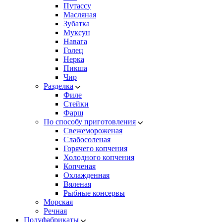
Путассу
Масляная
Зубатка
Муксун
Навага
Голец
Нерка
Пикша
Чир
Разделка
Филе
Стейки
Фарш
По способу приготовления
Свежемороженая
Cлабосоленая
Горячего копчения
Холодного копчения
Копченая
Охлажденная
Вяленая
Рыбные консервы
Морская
Речная
Полуфабрикаты