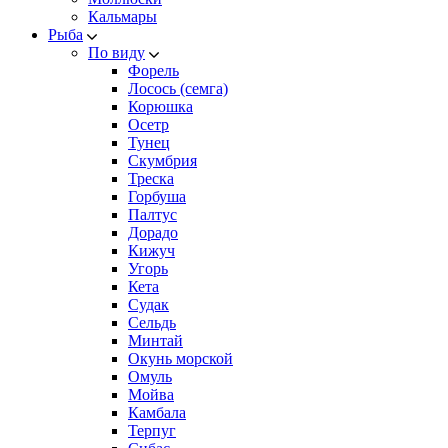
Кальмары
Рыба
По виду
Форель
Лосось (семга)
Корюшка
Осетр
Тунец
Скумбрия
Треска
Горбуша
Палтус
Дорадо
Кижуч
Угорь
Кета
Судак
Сельдь
Минтай
Окунь морской
Омуль
Мойва
Камбала
Терпуг