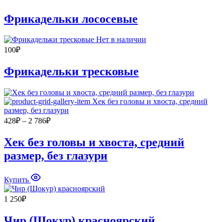
Фрикадельки лососевые
Нет в наличии
100
₽
Фрикадельки тресковые
Диапазон
428
₽
–
2 786
₽
цен:
428₽
Хек без головы и хвоста, средний
–
размер, без глазури
2
786₽
Купить
1 250
₽
Чир (Щокур) красноярский