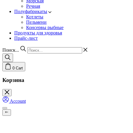
Морская
Речная
Полуфабрикаты
Котлеты
Пельмени
Консервы рыбные
Продукты для здоровья
Прайс-лист
Поиск...
0
Cart
Корзина
Account