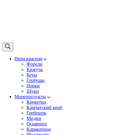
Икра красная
Форели
Кижуча
Кеты
Горбуши
Нерки
Щуки
Морепродукты
Креветки
Камчатский краб
Гребешок
Мидии
Осьминог
Каракатица
Моллюски