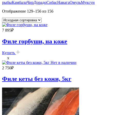
рыбы
Камбала
Чир
Дорадо
Сибас
Навага
Омуль
Муксун
Отображение 129–156 из 156
7 895
₽
Филе горбуши, на коже
Купить
x
Нет в наличии
2 750
₽
Филе кеты без кожи, 5кг