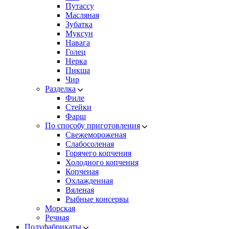
Путассу
Масляная
Зубатка
Муксун
Навага
Голец
Нерка
Пикша
Чир
Разделка
Филе
Стейки
Фарш
По способу приготовления
Свежемороженая
Cлабосоленая
Горячего копчения
Холодного копчения
Копченая
Охлажденная
Вяленая
Рыбные консервы
Морская
Речная
Полуфабрикаты