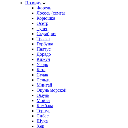
По виду
Форель
Лосось (семга)
Корюшка
Осетр
Тунец
Скумбрия
Треска
Горбуша
Палтус
Дорадо
Кижуч
Угорь
Кета
Судак
Сельдь
Минтай
Окунь морской
Омуль
Мойва
Камбала
Терпуг
Сибас
Щука
Хек