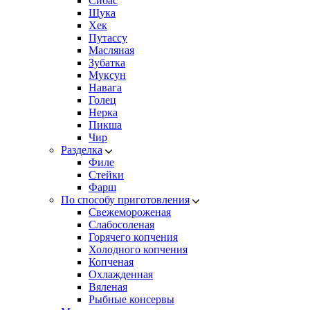
Сибас
Щука
Хек
Путассу
Масляная
Зубатка
Муксун
Навага
Голец
Нерка
Пикша
Чир
Разделка
Филе
Стейки
Фарш
По способу приготовления
Свежемороженая
Cлабосоленая
Горячего копчения
Холодного копчения
Копченая
Охлажденная
Вяленая
Рыбные консервы