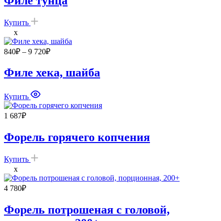
Филе тунца
Купить
x
Диапазон
840
₽
–
9 720
₽
цен:
840₽
Филе хека, шайба
–
9
Купить
720₽
1 687
₽
Форель горячего копчения
Купить
x
4 780
₽
Форель потрошеная с головой,