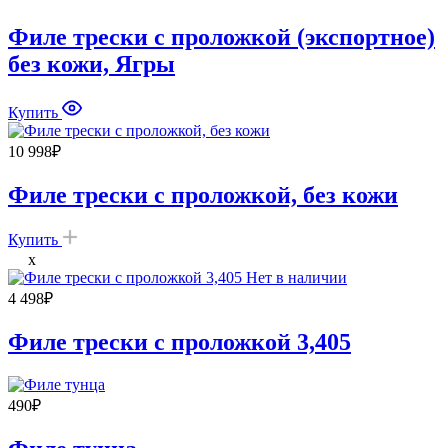
цен:
9
Филе трески с проложкой (экспортное)
580₽
без кожи, Ягры
–
12
998₽
Купить
10 998
₽
Филе трески с проложкой, без кожи
Купить
x
Нет в наличии
4 498
₽
Филе трески с проложкой 3,405
490
₽