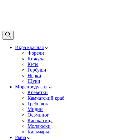
Икра красная
Форели
Кижуча
Кеты
Горбуши
Нерки
Щуки
Морепродукты
Креветки
Камчатский краб
Гребешок
Мидии
Осьминог
Каракатица
Моллюски
Кальмары
Рыба