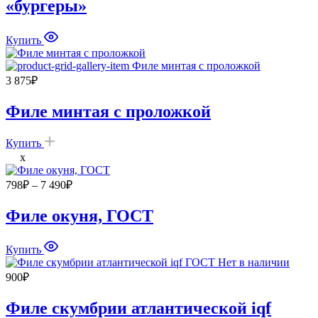
«бургеры»
2
380₽
Купить
3 875
₽
Филе минтая с проложкой
Купить
x
Диапазон
798
₽
–
7 490
₽
цен:
798₽
Филе окуня, ГОСТ
–
7
Купить
490₽
Нет в наличии
900
₽
Филе скумбрии атлантической iqf