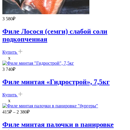
3 580
₽
Филе Лосося (семги) слабой соли
подкопченная
Купить
x
3 740
₽
Филе минтая «Гидрострой», 7,5кг
Купить
x
Диапазон
415
₽
–
2 380
₽
цен:
415₽
Филе минтая палочки в панировке
–