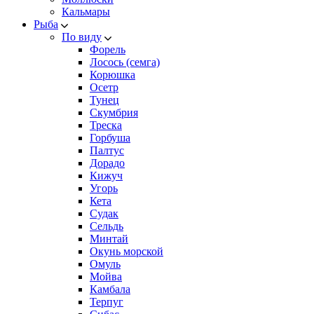
Кальмары
Рыба
По виду
Форель
Лосось (семга)
Корюшка
Осетр
Тунец
Скумбрия
Треска
Горбуша
Палтус
Дорадо
Кижуч
Угорь
Кета
Судак
Сельдь
Минтай
Окунь морской
Омуль
Мойва
Камбала
Терпуг