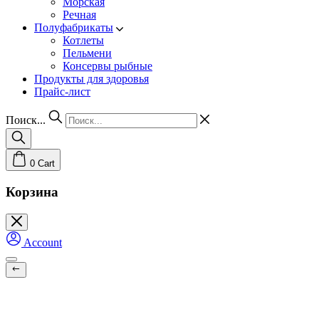
Морская
Речная
Полуфабрикаты
Котлеты
Пельмени
Консервы рыбные
Продукты для здоровья
Прайс-лист
Поиск...
0
Cart
Корзина
Account