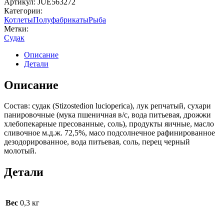
Артикул:
JUE563272
Категории:
Котлеты
Полуфабрикаты
Рыба
Метки:
Судак
Описание
Детали
Описание
Состав: судак (Stizostedion lucioperica), лук репчатый, сухари
панировочные (мука пшеничная в/с, вода питьевая, дрожжи
хлебопекарные пресованные, соль), продукты яичные, масло
сливочное м.д.ж. 72,5%, масо подсолнечное рафинированное
дезодорированное, вода питьевая, соль, перец черный
молотый.
Детали
Вес
0,3 кг