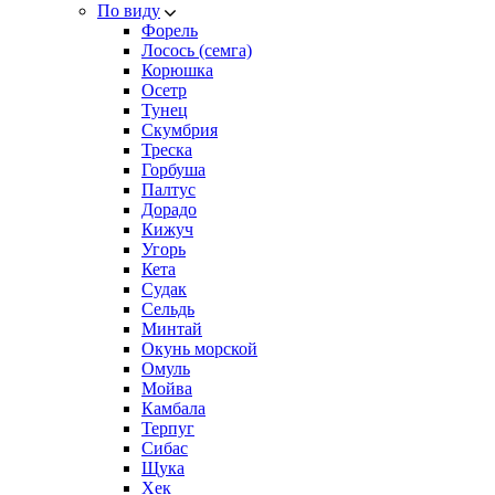
По виду
Форель
Лосось (семга)
Корюшка
Осетр
Тунец
Скумбрия
Треска
Горбуша
Палтус
Дорадо
Кижуч
Угорь
Кета
Судак
Сельдь
Минтай
Окунь морской
Омуль
Мойва
Камбала
Терпуг
Сибас
Щука
Хек