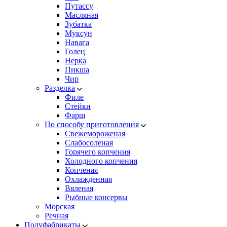
Путассу
Масляная
Зубатка
Муксун
Навага
Голец
Нерка
Пикша
Чир
Разделка
Филе
Стейки
Фарш
По способу приготовления
Свежемороженая
Cлабосоленая
Горячего копчения
Холодного копчения
Копченая
Охлажденная
Вяленая
Рыбные консервы
Морская
Речная
Полуфабрикаты