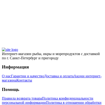
230
₽
Котлеты из кальмара в
панировке
210
₽
Интернет-магазин рыбы, икры и морепродуктов с доставкой
по г. Санкт-Петербург и пригороду
Информация
О нас
Гарантии и качество
Доставка и оплата
Акции интернет-
магазина
Контакты
Помощь
Правила возврата товара
Политика конфиденциальности
персональной информации
Политика в отношении обработки