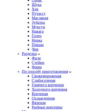
Сибас
Щука
Хек
Путассу
Масляная
Зубатка
Муксун
Навага
Голец
Нерка
Пикша
Чир
Разделка
Филе
Стейки
Фарш
По способу приготовления
Свежемороженая
Cлабосоленая
Горячего копчения
Холодного копчения
Копченая
Охлажденная
Вяленая
Рыбные консервы