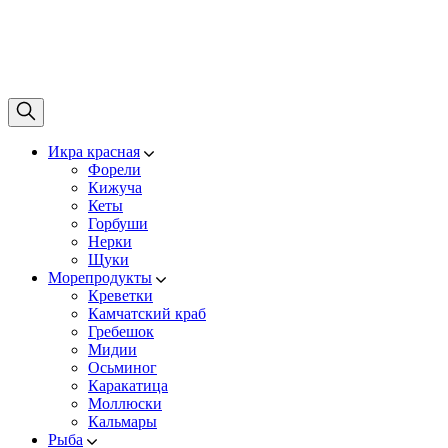
Икра красная
Форели
Кижуча
Кеты
Горбуши
Нерки
Щуки
Морепродукты
Креветки
Камчатский краб
Гребешок
Мидии
Осьминог
Каракатица
Моллюски
Кальмары
Рыба