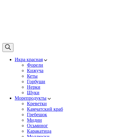
Икра красная
Форели
Кижуча
Кеты
Горбуши
Нерки
Щуки
Морепродукты
Креветки
Камчатский краб
Гребешок
Мидии
Осьминог
Каракатица
Моллюски