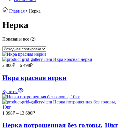
Главная
Нерка
Нерка
Показаны все (2)
Диапазон
2 800
₽
–
6 498
₽
цен:
2
Икра красная нерки
800₽
–
6
Купить
498₽
Диапазон
1 398
₽
–
13 680
₽
цен:
1
Нерка потрошенная без головы, 10кг