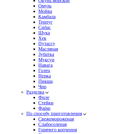
Окунь морской
Омуль
Мойва
Камбала
Терпуг
Сибас
Щука
Хек
Путассу
Масляная
Зубатка
Муксун
Навага
Голец
Нерка
Пикша
Чир
Разделка
Филе
Стейки
Фарш
По способу приготовления
Свежемороженая
Cлабосоленая
Горячего копчения