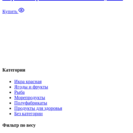
398₽
–
13
Купить
680₽
Категории
Икра красная
Ягоды и фрукты
Рыба
Морепродукты
Полуфабрикаты
Продукты для здоровья
Без категории
Фильтр по весу