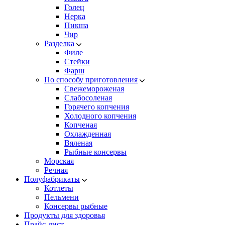
Голец
Нерка
Пикша
Чир
Разделка
Филе
Стейки
Фарш
По способу приготовления
Свежемороженая
Cлабосоленая
Горячего копчения
Холодного копчения
Копченая
Охлажденная
Вяленая
Рыбные консервы
Морская
Речная
Полуфабрикаты
Котлеты
Пельмени
Консервы рыбные
Продукты для здоровья
Прайс-лист