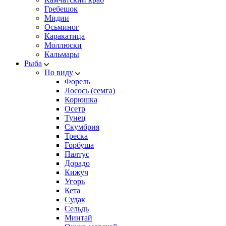
Гребешок
Мидии
Осьминог
Каракатица
Моллюски
Кальмары
Рыба
По виду
Форель
Лосось (семга)
Корюшка
Осетр
Тунец
Скумбрия
Треска
Горбуша
Палтус
Дорадо
Кижуч
Угорь
Кета
Судак
Сельдь
Минтай