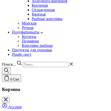
Холодного копчения
Копченая
Охлажденная
Вяленая
Рыбные консервы
Морская
Речная
Полуфабрикаты
Котлеты
Пельмени
Консервы рыбные
Продукты для здоровья
Прайс-лист
Поиск...
0
Cart
Корзина
Account