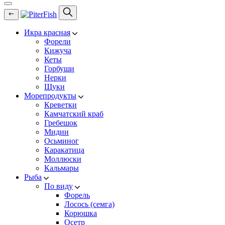
Икра красная
Форели
Кижуча
Кеты
Горбуши
Нерки
Щуки
Морепродукты
Креветки
Камчатский краб
Гребешок
Мидии
Осьминог
Каракатица
Моллюски
Кальмары
Рыба
По виду
Форель
Лосось (семга)
Корюшка
Осетр