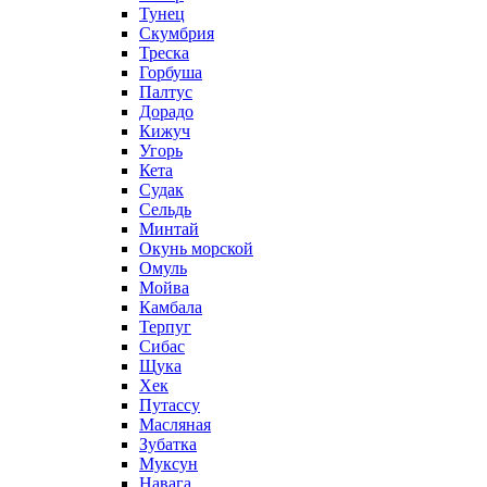
Тунец
Скумбрия
Треска
Горбуша
Палтус
Дорадо
Кижуч
Угорь
Кета
Судак
Сельдь
Минтай
Окунь морской
Омуль
Мойва
Камбала
Терпуг
Сибас
Щука
Хек
Путассу
Масляная
Зубатка
Муксун
Навага