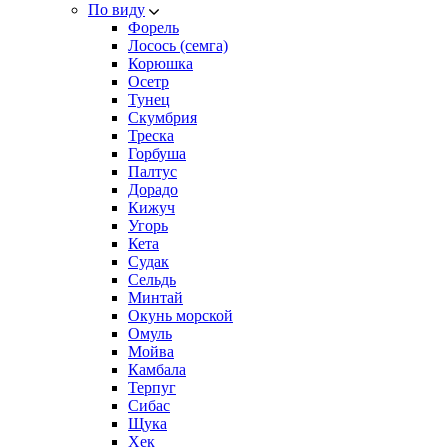
По виду
Форель
Лосось (семга)
Корюшка
Осетр
Тунец
Скумбрия
Треска
Горбуша
Палтус
Дорадо
Кижуч
Угорь
Кета
Судак
Сельдь
Минтай
Окунь морской
Омуль
Мойва
Камбала
Терпуг
Сибас
Щука
Хек