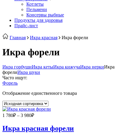
Котлеты
Пельмени
Консервы рыбные
Продукты для здоровья
Прайс-лист
Главная
Икра красная
Икра форели
Икра форели
Икра горбуши
Икра кеты
Икра кижуча
Икра нерки
Икра
форели
Икра щуки
Часто ищут:
Форель
Отображение единственного товара
Диапазон
1 780
₽
–
3 980
₽
цен:
1
Икра красная форели
780₽