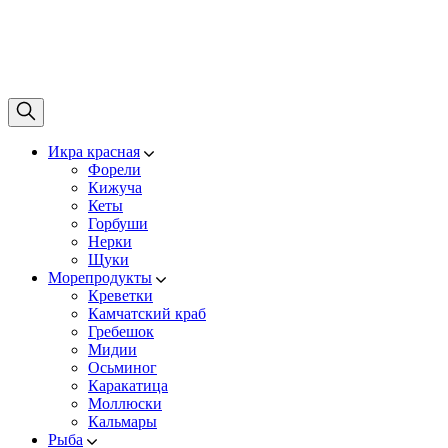
Икра красная
Форели
Кижуча
Кеты
Горбуши
Нерки
Щуки
Морепродукты
Креветки
Камчатский краб
Гребешок
Мидии
Осьминог
Каракатица
Моллюски
Кальмары
Рыба