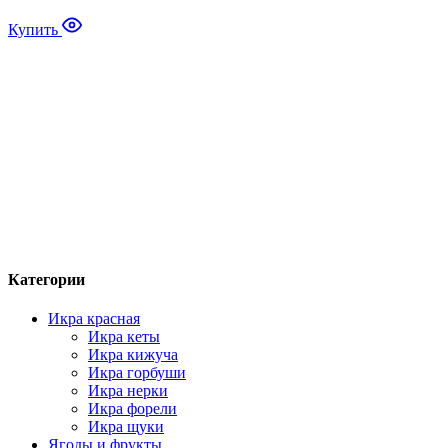
–
3
Купить
980₽
Категории
Икра красная
Икра кеты
Икра кижуча
Икра горбуши
Икра нерки
Икра форели
Икра щуки
Ягоды и фрукты