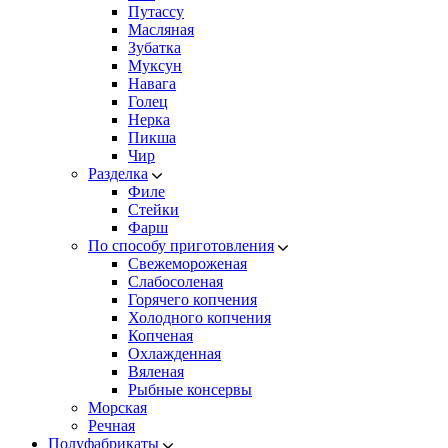
Путассу
Масляная
Зубатка
Муксун
Навага
Голец
Нерка
Пикша
Чир
Разделка
Филе
Стейки
Фарш
По способу приготовления
Свежемороженая
Cлабосоленая
Горячего копчения
Холодного копчения
Копченая
Охлажденная
Вяленая
Рыбные консервы
Морская
Речная
Полуфабрикаты