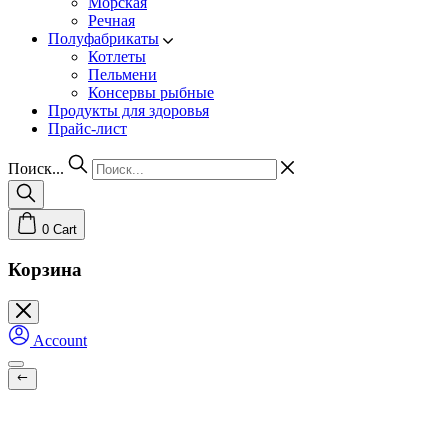
Морская
Речная
Полуфабрикаты
Котлеты
Пельмени
Консервы рыбные
Продукты для здоровья
Прайс-лист
Поиск...
0
Cart
Корзина
Account