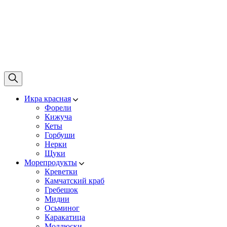
Икра красная
Форели
Кижуча
Кеты
Горбуши
Нерки
Щуки
Морепродукты
Креветки
Камчатский краб
Гребешок
Мидии
Осьминог
Каракатица
Моллюски