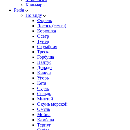
Кальмары
Рыба
По виду
Форель
Лосось (семга)
Корюшка
Осетр
Тунец
Скумбрия
Треска
Горбуша
Палтус
Дорадо
Кижуч
Угорь
Кета
Судак
Сельдь
Минтай
Окунь морской
Омуль
Мойва
Камбала
Терпуг