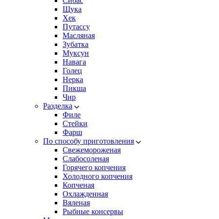
Сибас
Щука
Хек
Путассу
Масляная
Зубатка
Муксун
Навага
Голец
Нерка
Пикша
Чир
Разделка
Филе
Стейки
Фарш
По способу приготовления
Свежемороженая
Cлабосоленая
Горячего копчения
Холодного копчения
Копченая
Охлажденная
Вяленая
Рыбные консервы