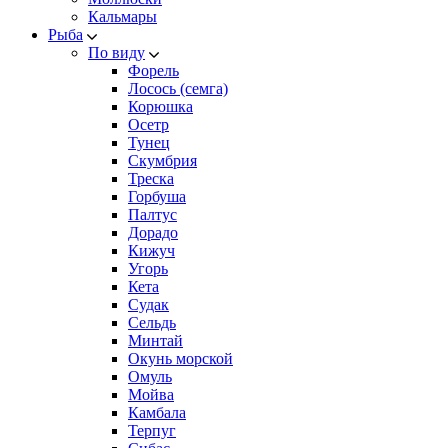
Кальмары
Рыба
По виду
Форель
Лосось (семга)
Корюшка
Осетр
Тунец
Скумбрия
Треска
Горбуша
Палтус
Дорадо
Кижуч
Угорь
Кета
Судак
Сельдь
Минтай
Окунь морской
Омуль
Мойва
Камбала
Терпуг