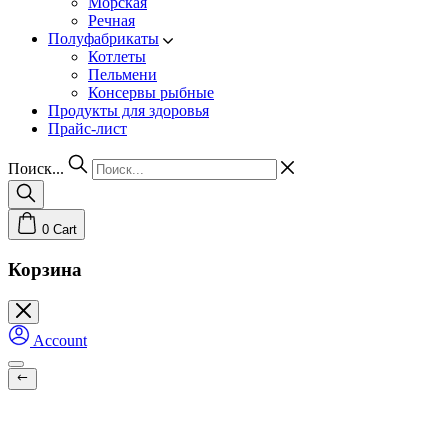
Морская
Речная
Полуфабрикаты
Котлеты
Пельмени
Консервы рыбные
Продукты для здоровья
Прайс-лист
Поиск...
0
Cart
Корзина
Account