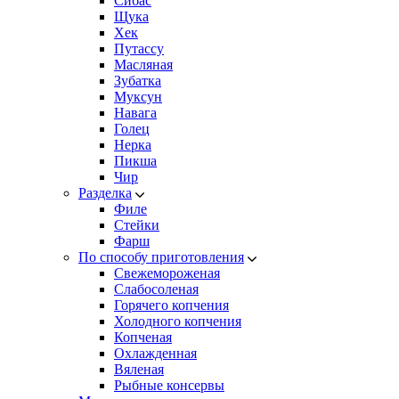
Сибас
Щука
Хек
Путассу
Масляная
Зубатка
Муксун
Навага
Голец
Нерка
Пикша
Чир
Разделка
Филе
Стейки
Фарш
По способу приготовления
Свежемороженая
Cлабосоленая
Горячего копчения
Холодного копчения
Копченая
Охлажденная
Вяленая
Рыбные консервы