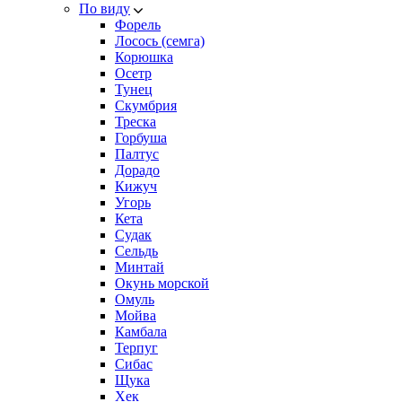
По виду
Форель
Лосось (семга)
Корюшка
Осетр
Тунец
Скумбрия
Треска
Горбуша
Палтус
Дорадо
Кижуч
Угорь
Кета
Судак
Сельдь
Минтай
Окунь морской
Омуль
Мойва
Камбала
Терпуг
Сибас
Щука
Хек