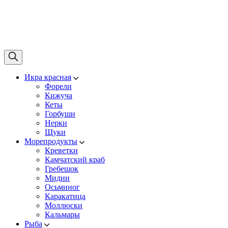
Икра красная
Форели
Кижуча
Кеты
Горбуши
Нерки
Щуки
Морепродукты
Креветки
Камчатский краб
Гребешок
Мидии
Осьминог
Каракатица
Моллюски
Кальмары
Рыба