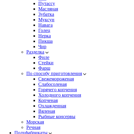
Путассу
Масляная
Зубатка
Муксун
Навага
Голец
Нерка
Пикша
Чир
Разделка
Филе
Стейки
Фарш
По способу приготовления
Свежемороженая
Cлабосоленая
Горячего копчения
Холодного копчения
Копченая
Охлажденная
Вяленая
Рыбные консервы
Морская
Речная
Полуфабрикаты