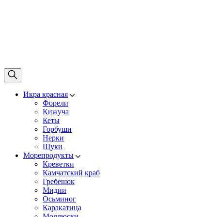
Икра красная
Форели
Кижуча
Кеты
Горбуши
Нерки
Щуки
Морепродукты
Креветки
Камчатский краб
Гребешок
Мидии
Осьминог
Каракатица
Моллюски