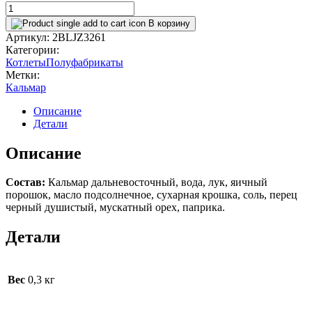
Котлеты
из
В корзину
кальмара
Артикул:
2BLJZ3261
в
Категории:
панировке
Котлеты
Полуфабрикаты
количество
Метки:
Кальмар
Описание
Детали
Описание
Cостав:
Кальмар дальневосточный, вода, лук, яичный
порошок, масло подсолнечное, сухарная крошка, соль, перец
черный душистый, мускатный орех, паприка.
Детали
Вес
0,3 кг