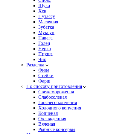
Сибас
Щука
Хек
Путассу
Масляная
Зубатка
Муксун
Навага
Голец
Нерка
Пикша
Чир
Разделка
Филе
Стейки
Фарш
По способу приготовления
Свежемороженая
Cлабосоленая
Горячего копчения
Холодного копчения
Копченая
Охлажденная
Вяленая
Рыбные консервы