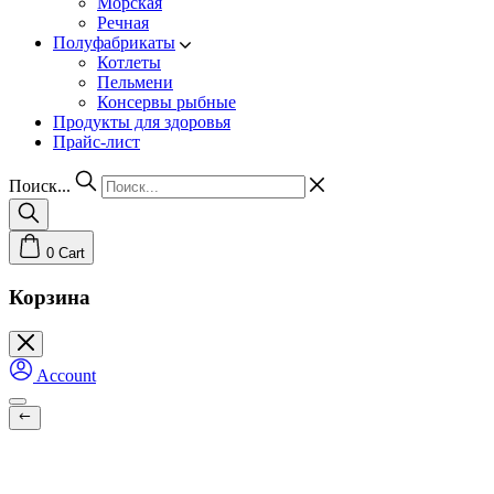
Морская
Речная
Полуфабрикаты
Котлеты
Пельмени
Консервы рыбные
Продукты для здоровья
Прайс-лист
Поиск...
0
Cart
Корзина
Account