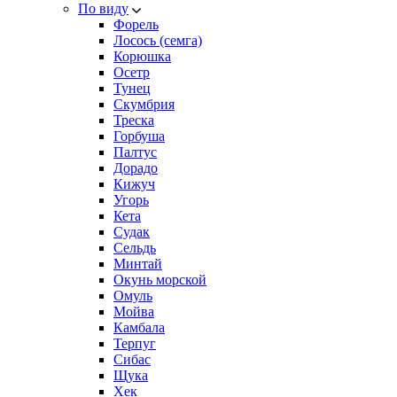
По виду
Форель
Лосось (семга)
Корюшка
Осетр
Тунец
Скумбрия
Треска
Горбуша
Палтус
Дорадо
Кижуч
Угорь
Кета
Судак
Сельдь
Минтай
Окунь морской
Омуль
Мойва
Камбала
Терпуг
Сибас
Щука
Хек