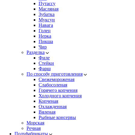
Путассу
Масляная
Зубатка
Муксун
Навага
Голец
Нерка
Пикша
Чир
Разделка
Филе
Стейки
Фарш
По способу приготовления
Свежемороженая
Cлабосоленая
Горячего копчения
Холодного копчения
Копченая
Охлажденная
Вяленая
Рыбные консервы
Морская
Речная
Полуфабрикаты