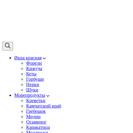
Икра красная
Форели
Кижуча
Кеты
Горбуши
Нерки
Щуки
Морепродукты
Креветки
Камчатский краб
Гребешок
Мидии
Осьминог
Каракатица
Моллюски