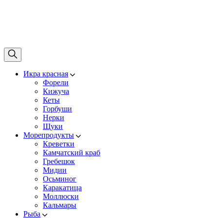
Икра красная
Форели
Кижуча
Кеты
Горбуши
Нерки
Щуки
Морепродукты
Креветки
Камчатский краб
Гребешок
Мидии
Осьминог
Каракатица
Моллюски
Кальмары
Рыба