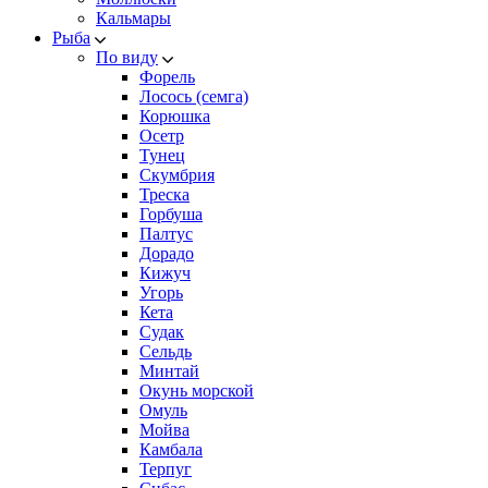
Кальмары
Рыба
По виду
Форель
Лосось (семга)
Корюшка
Осетр
Тунец
Скумбрия
Треска
Горбуша
Палтус
Дорадо
Кижуч
Угорь
Кета
Судак
Сельдь
Минтай
Окунь морской
Омуль
Мойва
Камбала
Терпуг