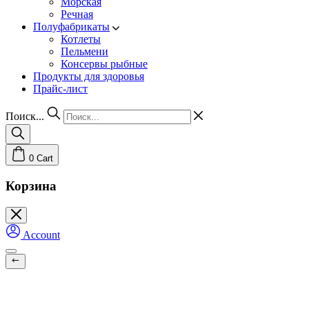
Морская
Речная
Полуфабрикаты
Котлеты
Пельмени
Консервы рыбные
Продукты для здоровья
Прайс-лист
Поиск...
0
Cart
Корзина
Account