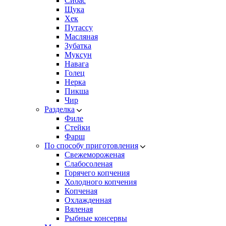
Сибас
Щука
Хек
Путассу
Масляная
Зубатка
Муксун
Навага
Голец
Нерка
Пикша
Чир
Разделка
Филе
Стейки
Фарш
По способу приготовления
Свежемороженая
Cлабосоленая
Горячего копчения
Холодного копчения
Копченая
Охлажденная
Вяленая
Рыбные консервы