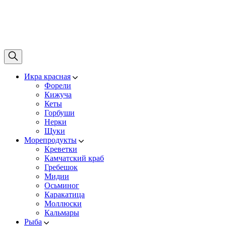
Икра красная
Форели
Кижуча
Кеты
Горбуши
Нерки
Щуки
Морепродукты
Креветки
Камчатский краб
Гребешок
Мидии
Осьминог
Каракатица
Моллюски
Кальмары
Рыба