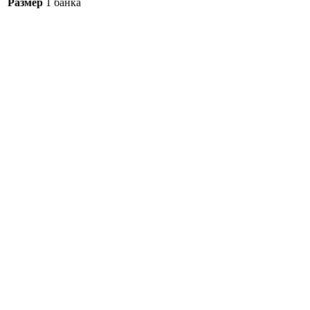
Размер
1 банка
Скумбрия в масле, 250 гр
165
₽