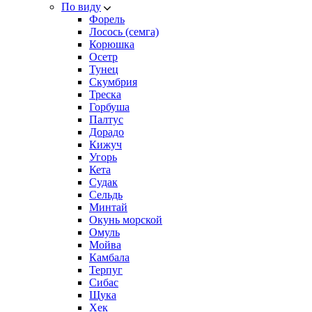
По виду
Форель
Лосось (семга)
Корюшка
Осетр
Тунец
Скумбрия
Треска
Горбуша
Палтус
Дорадо
Кижуч
Угорь
Кета
Судак
Сельдь
Минтай
Окунь морской
Омуль
Мойва
Камбала
Терпуг
Сибас
Щука
Хек