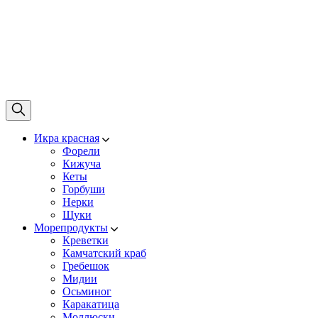
Икра красная
Форели
Кижуча
Кеты
Горбуши
Нерки
Щуки
Морепродукты
Креветки
Камчатский краб
Гребешок
Мидии
Осьминог
Каракатица
Моллюски