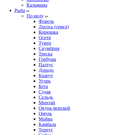
Кальмары
Рыба
По виду
Форель
Лосось (семга)
Корюшка
Осетр
Тунец
Скумбрия
Треска
Горбуша
Палтус
Дорадо
Кижуч
Угорь
Кета
Судак
Сельдь
Минтай
Окунь морской
Омуль
Мойва
Камбала
Терпуг