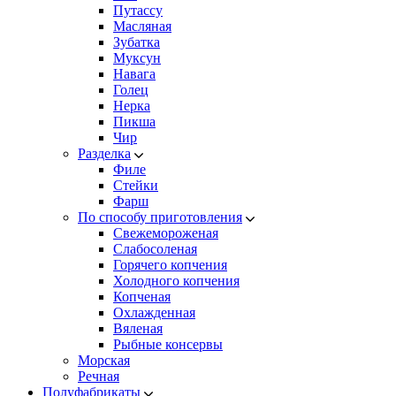
Путассу
Масляная
Зубатка
Муксун
Навага
Голец
Нерка
Пикша
Чир
Разделка
Филе
Стейки
Фарш
По способу приготовления
Свежемороженая
Cлабосоленая
Горячего копчения
Холодного копчения
Копченая
Охлажденная
Вяленая
Рыбные консервы
Морская
Речная
Полуфабрикаты