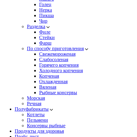
Голец
Нерка
Пикша
Чир
Разделка
Филе
Стейки
Фарш
По способу приготовления
Свежемороженая
Cлабосоленая
Горячего копчения
Холодного копчения
Копченая
Охлажденная
Вяленая
Рыбные консервы
Морская
Речная
Полуфабрикаты
Котлеты
Пельмени
Консервы рыбные
Продукты для здоровья
Прайс-лист