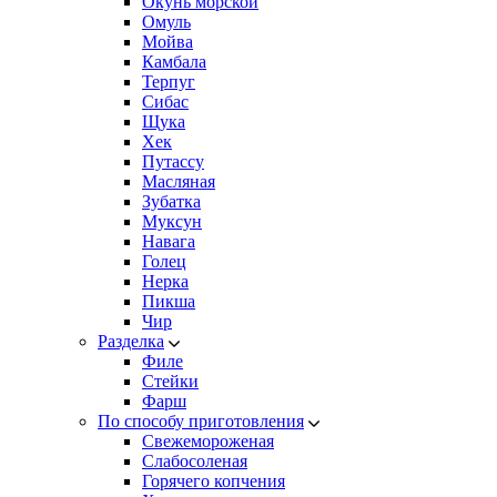
Окунь морской
Омуль
Мойва
Камбала
Терпуг
Сибас
Щука
Хек
Путассу
Масляная
Зубатка
Муксун
Навага
Голец
Нерка
Пикша
Чир
Разделка
Филе
Стейки
Фарш
По способу приготовления
Свежемороженая
Cлабосоленая
Горячего копчения