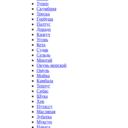
Тунец
Скумбрия
Треска
Горбуша
Палтус
Дорадо
Кижуч
Угорь
Кета
Судак
Сельдь
Минтай
Окунь морской
Омуль
Мойва
Камбала
Терпуг
Сибас
Щука
Хек
Путассу
Масляная
Зубатка
Муксун
Навага