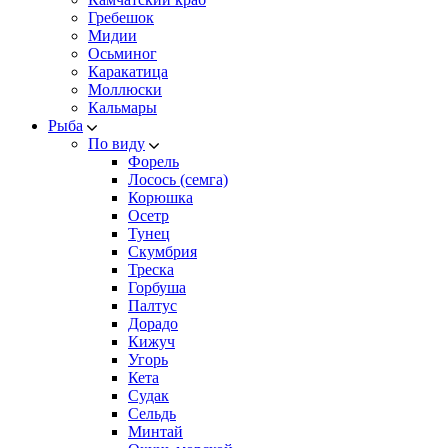
Гребешок
Мидии
Осьминог
Каракатица
Моллюски
Кальмары
Рыба
По виду
Форель
Лосось (семга)
Корюшка
Осетр
Тунец
Скумбрия
Треска
Горбуша
Палтус
Дорадо
Кижуч
Угорь
Кета
Судак
Сельдь
Минтай