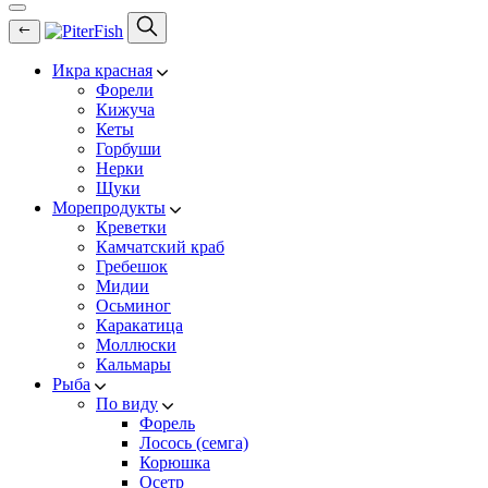
Икра красная
Форели
Кижуча
Кеты
Горбуши
Нерки
Щуки
Морепродукты
Креветки
Камчатский краб
Гребешок
Мидии
Осьминог
Каракатица
Моллюски
Кальмары
Рыба
По виду
Форель
Лосось (семга)
Корюшка
Осетр