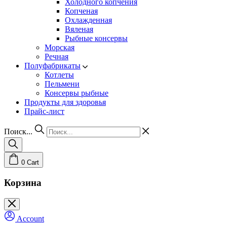
Холодного копчения
Копченая
Охлажденная
Вяленая
Рыбные консервы
Морская
Речная
Полуфабрикаты
Котлеты
Пельмени
Консервы рыбные
Продукты для здоровья
Прайс-лист
Поиск...
0
Cart
Корзина
Account