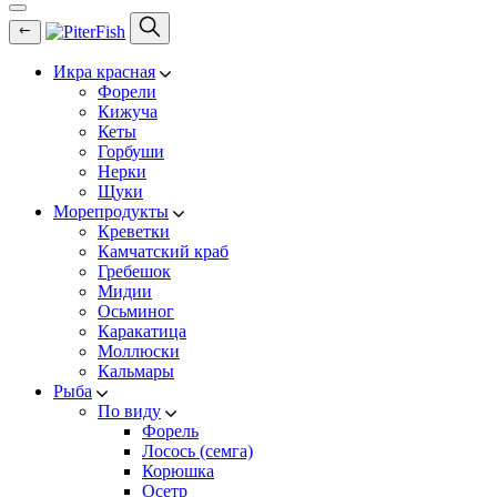
Икра красная
Форели
Кижуча
Кеты
Горбуши
Нерки
Щуки
Морепродукты
Креветки
Камчатский краб
Гребешок
Мидии
Осьминог
Каракатица
Моллюски
Кальмары
Рыба
По виду
Форель
Лосось (семга)
Корюшка
Осетр