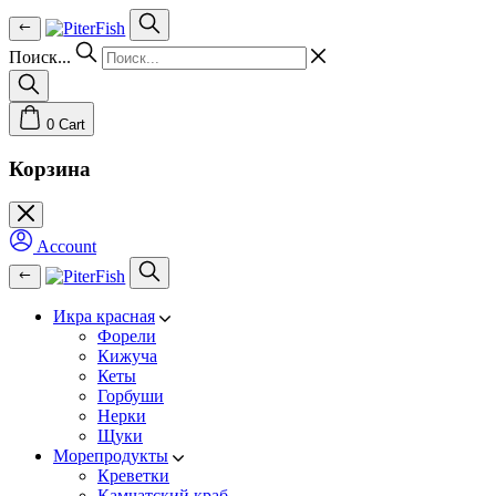
Skip
to
content
Поиск...
0
Cart
Корзина
Account
Икра красная
Форели
Кижуча
Кеты
Горбуши
Нерки
Щуки
Морепродукты
Креветки
Камчатский краб