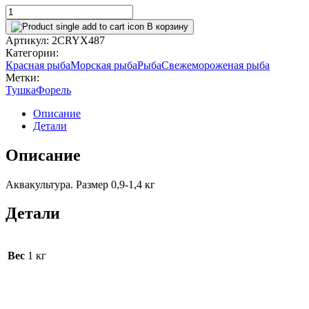
Форель
(тушка)
В корзину
без
Артикул:
2CRYX487
головы,
Категории:
Карелия
Красная рыба
Морская рыба
Рыба
Свежемороженая рыба
количество
Метки:
Тушка
Форель
Описание
Детали
Описание
Аквакультура. Размер 0,9-1,4 кг
Детали
Вес
1 кг