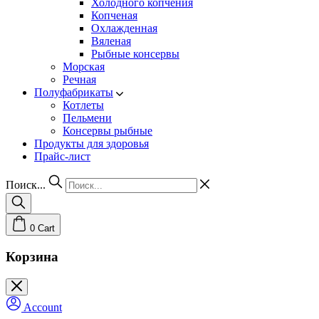
Холодного копчения
Копченая
Охлажденная
Вяленая
Рыбные консервы
Морская
Речная
Полуфабрикаты
Котлеты
Пельмени
Консервы рыбные
Продукты для здоровья
Прайс-лист
Поиск...
0
Cart
Корзина
Account