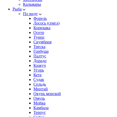
Кальмары
Рыба
По виду
Форель
Лосось (семга)
Корюшка
Осетр
Тунец
Скумбрия
Треска
Горбуша
Палтус
Дорадо
Кижуч
Угорь
Кета
Судак
Сельдь
Минтай
Окунь морской
Омуль
Мойва
Камбала
Терпуг