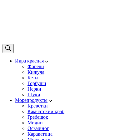
Икра красная
Форели
Кижуча
Кеты
Горбуши
Нерки
Щуки
Морепродукты
Креветки
Камчатский краб
Гребешок
Мидии
Осьминог
Каракатица
Моллюски