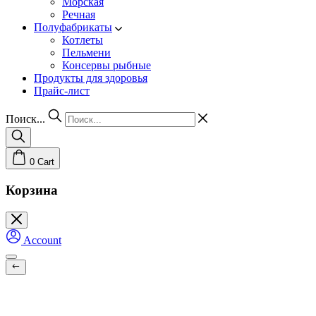
Морская
Речная
Полуфабрикаты
Котлеты
Пельмени
Консервы рыбные
Продукты для здоровья
Прайс-лист
Поиск...
0
Cart
Корзина
Account