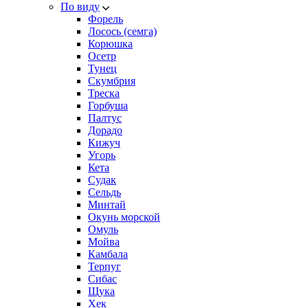
По виду
Форель
Лосось (семга)
Корюшка
Осетр
Тунец
Скумбрия
Треска
Горбуша
Палтус
Дорадо
Кижуч
Угорь
Кета
Судак
Сельдь
Минтай
Окунь морской
Омуль
Мойва
Камбала
Терпуг
Сибас
Щука
Хек