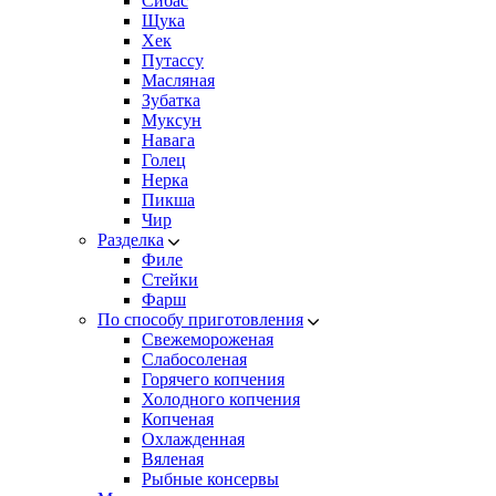
Сибас
Щука
Хек
Путассу
Масляная
Зубатка
Муксун
Навага
Голец
Нерка
Пикша
Чир
Разделка
Филе
Стейки
Фарш
По способу приготовления
Свежемороженая
Cлабосоленая
Горячего копчения
Холодного копчения
Копченая
Охлажденная
Вяленая
Рыбные консервы