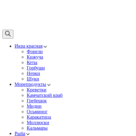
Икра красная
Форели
Кижуча
Кеты
Горбуши
Нерки
Щуки
Морепродукты
Креветки
Камчатский краб
Гребешок
Мидии
Осьминог
Каракатица
Моллюски
Кальмары
Рыба