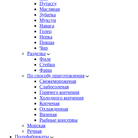
Путассу
Масляная
Зубатка
Муксун
Навага
Голец
Нерка
Пикша
Чир
Разделка
Филе
Стейки
Фарш
По способу приготовления
Свежемороженая
Cлабосоленая
Горячего копчения
Холодного копчения
Копченая
Охлажденная
Вяленая
Рыбные консервы
Морская
Речная
Полуфабрикаты