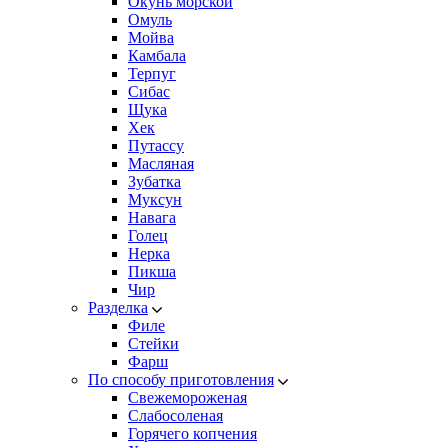
Окунь морской
Омуль
Мойва
Камбала
Терпуг
Сибас
Щука
Хек
Путассу
Масляная
Зубатка
Муксун
Навага
Голец
Нерка
Пикша
Чир
Разделка
Филе
Стейки
Фарш
По способу приготовления
Свежемороженая
Cлабосоленая
Горячего копчения