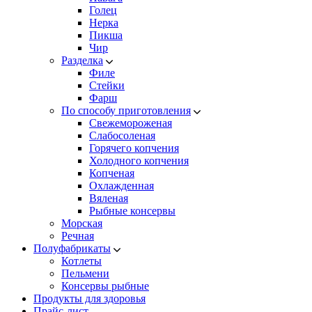
Голец
Нерка
Пикша
Чир
Разделка
Филе
Стейки
Фарш
По способу приготовления
Свежемороженая
Cлабосоленая
Горячего копчения
Холодного копчения
Копченая
Охлажденная
Вяленая
Рыбные консервы
Морская
Речная
Полуфабрикаты
Котлеты
Пельмени
Консервы рыбные
Продукты для здоровья
Прайс-лист