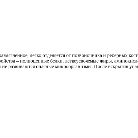
размягченное, легко отделяется от позвоночника и реберных кост
 свойства – полноценные белки, легкоусвояемые жиры, аминокис
ей не развиваются опасные микроорганизмы. После вскрытия упа