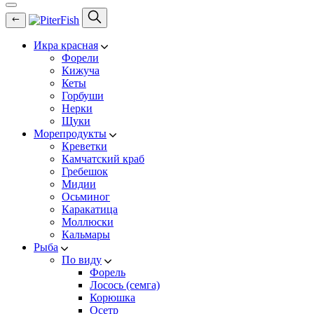
Икра красная
Форели
Кижуча
Кеты
Горбуши
Нерки
Щуки
Морепродукты
Креветки
Камчатский краб
Гребешок
Мидии
Осьминог
Каракатица
Моллюски
Кальмары
Рыба
По виду
Форель
Лосось (семга)
Корюшка
Осетр