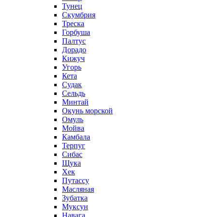
Тунец
Скумбрия
Треска
Горбуша
Палтус
Дорадо
Кижуч
Угорь
Кета
Судак
Сельдь
Минтай
Окунь морской
Омуль
Мойва
Камбала
Терпуг
Сибас
Щука
Хек
Путассу
Масляная
Зубатка
Муксун
Навага