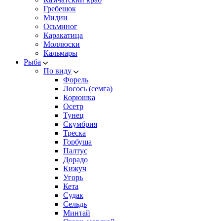
Гребешок
Мидии
Осьминог
Каракатица
Моллюски
Кальмары
Рыба
По виду
Форель
Лосось (семга)
Корюшка
Осетр
Тунец
Скумбрия
Треска
Горбуша
Палтус
Дорадо
Кижуч
Угорь
Кета
Судак
Сельдь
Минтай