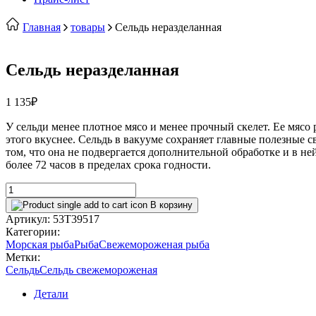
Главная
товары
Сельдь неразделанная
Сельдь неразделанная
1 135
₽
У сельди менее плотное мясо и менее прочный скелет. Ее мясо 
этого вкуснее. Сельдь в вакууме сохраняет главные полезные
том, что она не подвергается дополнительной обработке и в н
более 72 часов в пределах срока годности.
Сельдь
неразделанная
В корзину
количество
Артикул:
53T39517
Категории:
Морская рыба
Рыба
Свежемороженая рыба
Метки:
Сельдь
Сельдь свежемороженая
Детали