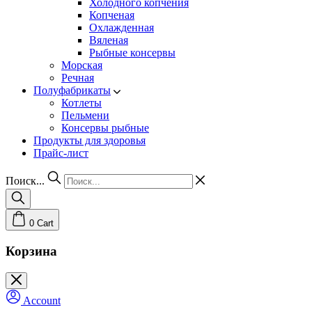
Холодного копчения
Копченая
Охлажденная
Вяленая
Рыбные консервы
Морская
Речная
Полуфабрикаты
Котлеты
Пельмени
Консервы рыбные
Продукты для здоровья
Прайс-лист
Поиск...
0
Cart
Корзина
Account